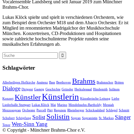
Vocalensemble Landsberg und seit Januar 2019 zum Münchner
Brahms-Chor.
Lukas Klöck spielte und spielt in verschiedenen Orchestern, wie
zum Beispiel dem Orchester M18 und dem Abaco Orchester. Er ist
Mitglied im renommierten Madrigalchor der Musikhochschule
München. Konzertreisen, CD-Produktionen und Hospitationen
sowie zahlreiche hochschulinterne Projekte runden seine
musikalischen Erfahrungen ab.
Schlagwörter
Brahms
Allerheiligen Hofkirche
Assitenz
Bass
Beethoven
Brahmschor
Britten
Dialoge
Dirigent
Gasteig
Geschichte
Gründer
Herkulessaal
Hindemith
Juiläum
Künstlerin
Künstler
Konzert
Künstlerische Leitung
Liebe
Liederhalle Stuttgart
Lukas Klöck
Mai
Marino
Mendelssohn-Bartholdy
Messiah
Mezzosopran
Orchester
Purcell
Pärt
Requiem
Rheinberger
Schicksalslied
Schlegel
Schmitt
Solistin
Solist
Sänger
Schubert
Schöpfung
Sopran
Sopranistin
St. Markus
Wen-Sinn Yang
Tenor
© Copyright - Münchner Brahms-Chor e.V.