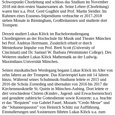
Schwerpunkt Chorleitung und schloss das Studium im November
2018 mit dem ersten Staatsexamen ab. Seine Lehrer (Chorleitung)
waren hier u.a. Prof. Gerd Guglhör und Prof. Martin Steidler. Im
Rahmen eines Erasmus-Stipendiums verbrachte er 2017-2018
sieben Monate in Birmingham, Großbritannien und studierte dort
Trompete.
Derzeit studiert Lukas Klöck im Bachelorstudiengang
Chordirigieren an der Hochschule für Musik und Theater München
bei Prof. Andreas Herrmann. Zusätzlich erhielt er durch
Meisterkurse Impulse von Prof. Brett Scott (University of
Cincinnati) und Dr. Samuel W. Barbara (Westminster College). Des
Weiteren studiert Lukas Klöck Mathematik an der Ludwig-
Maximilians-Universität München.
Seinen musikalischen Werdegang begann Lukas Klöck im Alter von
zehn Jahren an der Trompete. Das Klavierspiel kam mit 14 Jahren
hinzu. Während seines Schulmusik-Studiums leitete er 2015 und
2016 die Schola Zorneding und übernahm von 2016 bis 2017 die
Kirchenmusikstelle St. Quirin in München-Aubing. Dort leitete er
drei verschiedene Chören (Kinder-, Jugend- und Erwachsenenchor)
und gestaltete zahlreiche Gottesdienste sowie Konzerte; u.a. brachte
er das “Requiem” von Gabriel Fauré, Mozarts “Credo Messe” und
die “Johannespassion” von Heinrich Schütz zur Aufführung.
Einstudierungen und Assistenzen führten Lukas Klöck u.a. zum