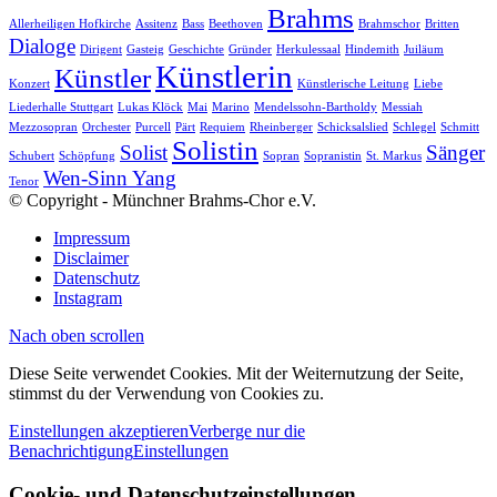
Brahms
Allerheiligen Hofkirche
Assitenz
Bass
Beethoven
Brahmschor
Britten
Dialoge
Dirigent
Gasteig
Geschichte
Gründer
Herkulessaal
Hindemith
Juiläum
Künstlerin
Künstler
Konzert
Künstlerische Leitung
Liebe
Liederhalle Stuttgart
Lukas Klöck
Mai
Marino
Mendelssohn-Bartholdy
Messiah
Mezzosopran
Orchester
Purcell
Pärt
Requiem
Rheinberger
Schicksalslied
Schlegel
Schmitt
Solistin
Solist
Sänger
Schubert
Schöpfung
Sopran
Sopranistin
St. Markus
Wen-Sinn Yang
Tenor
© Copyright - Münchner Brahms-Chor e.V.
Impressum
Disclaimer
Datenschutz
Instagram
Nach oben scrollen
Diese Seite verwendet Cookies. Mit der Weiternutzung der Seite,
stimmst du der Verwendung von Cookies zu.
Einstellungen akzeptieren
Verberge nur die
Benachrichtigung
Einstellungen
Cookie- und Datenschutzeinstellungen