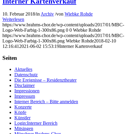
Interner Kartenverkauf
10. Februar 2018
/
in
Archiv
/
von
Wiebke Rohde
Weiterlesen
https://www.brahms-chor.de/wp-content/uploads/2017/01/MBC-
Logo-Web-Farbig-1-300x86.png
0
0
Wiebke Rohde
https://www.brahms-chor.de/wp-content/uploads/2017/01/MBC-
Logo-Web-Farbig-1-300x86.png
Wiebke Rohde
2018-02-10
12:16:41
2021-06-02 15:53:19
Interner Kartenverkauf
Seiten
Aktuelles
Datenschutz
Die Ereignisse – Residenztheater
Disclaimer
Impressionen
Impressum
Interner Bereich – Bitte anmelden
Konzerte
Köpfe
Künstler
Login:Interner Bereich
Mitsingen
Münchner Brahms-Chor