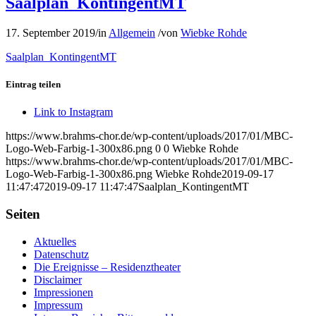
Saalplan_KontingentMT
17. September 2019
/
in
Allgemein
/
von
Wiebke Rohde
Saalplan_KontingentMT
Eintrag teilen
Link to Instagram
https://www.brahms-chor.de/wp-content/uploads/2017/01/MBC-
Logo-Web-Farbig-1-300x86.png
0
0
Wiebke Rohde
https://www.brahms-chor.de/wp-content/uploads/2017/01/MBC-
Logo-Web-Farbig-1-300x86.png
Wiebke Rohde
2019-09-17
11:47:47
2019-09-17 11:47:47
Saalplan_KontingentMT
Seiten
Aktuelles
Datenschutz
Die Ereignisse – Residenztheater
Disclaimer
Impressionen
Impressum