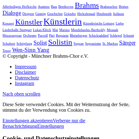
Brahms
Allerheiligen Hofkirche
Assitenz
Bass
Beethoven
Brahmschor
Britten
Dialoge
Dirigent
Gasteig
Geschichte
Gründer
Herkulessaal
Hindemith
Juiläum
Künstlerin
Künstler
Konzert
Künstlerische Leitung
Liebe
Liederhalle Stuttgart
Lukas Klöck
Mai
Marino
Mendelssohn-Bartholdy
Messiah
Mezzosopran
Orchester
Purcell
Pärt
Requiem
Rheinberger
Schicksalslied
Schlegel
Schmitt
Solistin
Solist
Sänger
Schubert
Schöpfung
Sopran
Sopranistin
St. Markus
Wen-Sinn Yang
Tenor
© Copyright - Münchner Brahms-Chor e.V.
Impressum
Disclaimer
Datenschutz
Instagram
Nach oben scrollen
Diese Seite verwendet Cookies. Mit der Weiternutzung der Seite,
stimmst du der Verwendung von Cookies zu.
Einstellungen akzeptieren
Verberge nur die
Benachrichtigung
Einstellungen
Cookie- und Datenschutzeinstellungen